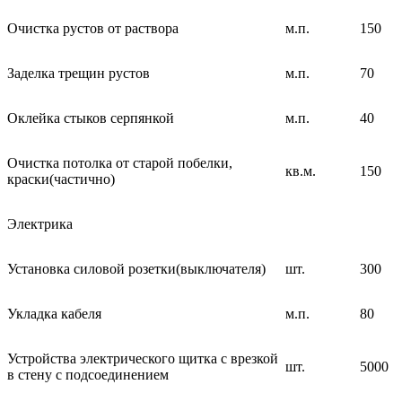
Очистка рустов от раствора
м.п.
150
Заделка трещин рустов
м.п.
70
Оклейка стыков серпянкой
м.п.
40
Очистка потолка от старой побелки,
кв.м.
150
краски(частично)
Электрика
Установка силовой розетки(выключателя)
шт.
300
Укладка кабеля
м.п.
80
Устройства электрического щитка с врезкой
шт.
5000
в стену с подсоединением