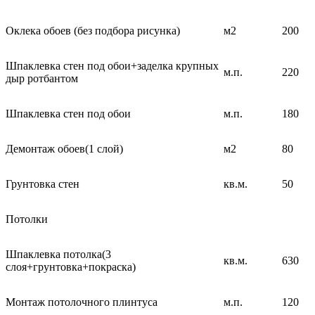
Оклека обоев (без подбора рисунка)
м2
200
Шпаклевка стен под обои+заделка крупных
м.п.
220
дыр ротбантом
Шпаклевка стен под обои
м.п.
180
Демонтаж обоев(1 слой)
м2
80
Грунтовка стен
кв.м.
50
Потолки
Шпаклевка потолка(3
кв.м.
630
слоя+грунтовка+покраска)
Монтаж потолочного плинтуса
м.п.
120