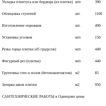
Укладка плинтуса или бордюра (из плитки)
м/п
390
Облицовка ступеней
шт.
1100
Изготовление порожков
шт.
490
Установка уголков
м/п
150
Резка торца плитки (45 градусов)
м/п
440
Фигурный рез (плитки)
м/п
440
Грунтовка стен и полов (бетоноконтактом)
м2
85
Затирка швов плитки
м2
950
САНТЕХНИЧЕСКИЕ РАБОТЫ в Одинцово цены